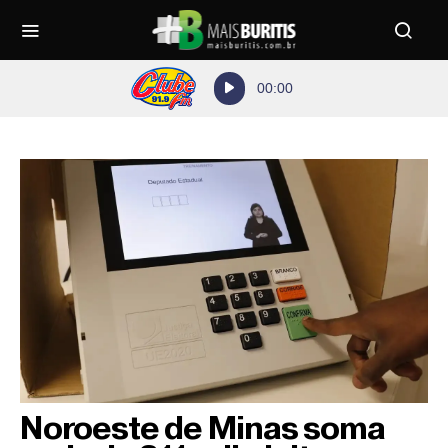
Tocador
00:00
de
áudio
Noroeste de Minas soma