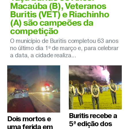
Macaúba (B), Veteranos
Buritis (VET) e Riachinho
(A) são campeões da
competição
O município de Buritis completou 63 anos
no último dia 1º de março e, para celebrar
a data, a cidade realiza...
Buritis recebe a
Dois mortos e
5ª edição dos
uma ferida em