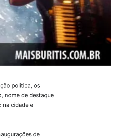
ão política, os
újo, nome de destaque
z na cidade e
inaugurações de