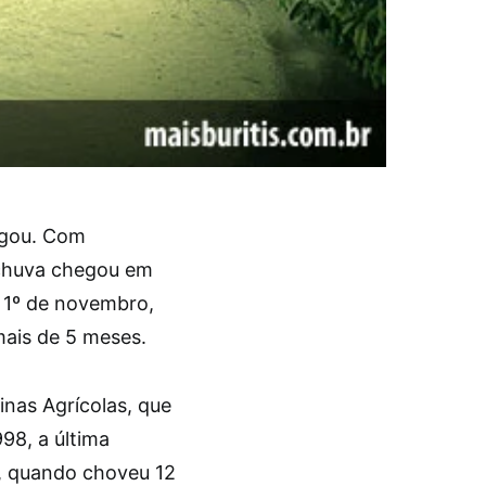
egou. Com
 chuva chegou em
a 1º de novembro,
mais de 5 meses.
nas Agrícolas, que
98, a última
o, quando choveu 12