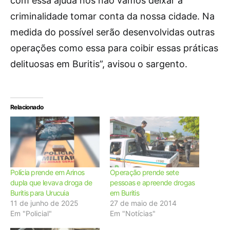
com essa ajuda nós não vamos deixar a
criminalidade tomar conta da nossa cidade. Na
medida do possível serão desenvolvidas outras
operações como essa para coibir essas práticas
delituosas em Buritis”, avisou o sargento.
Relacionado
Polícia prende em Arinos
Operação prende sete
dupla que levava droga de
pessoas e apreende drogas
Buritis para Urucuia
em Buritis
11 de junho de 2025
27 de maio de 2014
Em "Policial"
Em "Notícias"