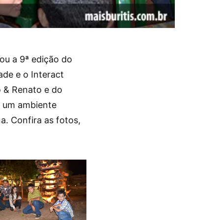
zou a 9ª edição do
de e o Interact
o & Renato e do
u um ambiente
. Confira as fotos,