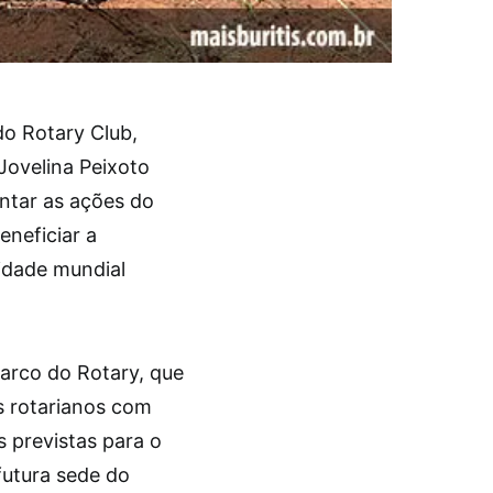
do Rotary Club,
ovelina Peixoto
ientar as ações do
eneficiar a
idade mundial
arco do Rotary, que
s rotarianos com
s previstas para o
 futura sede do