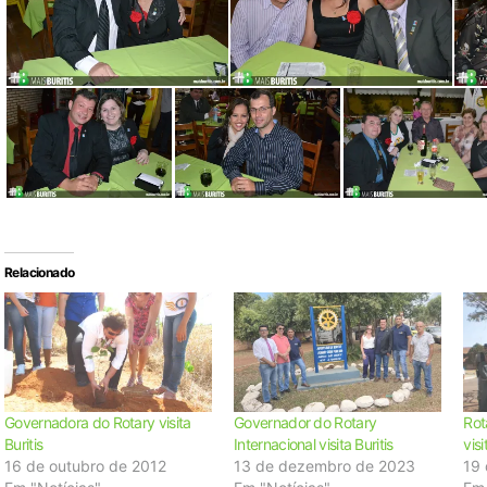
Relacionado
Governadora do Rotary visita
Governador do Rotary
Rot
Buritis
Internacional visita Buritis
vis
16 de outubro de 2012
13 de dezembro de 2023
19 