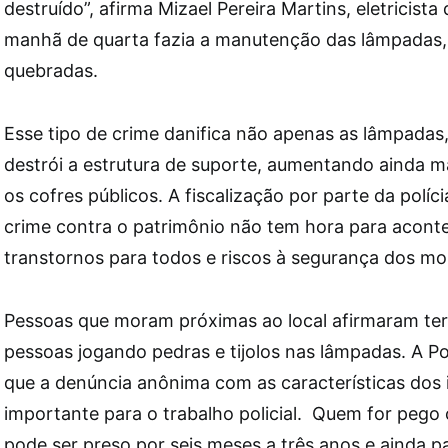
destruído”, afirma Mizael Pereira Martins, eletricista
manhã de quarta fazia a manutenção das lâmpadas,
quebradas.
Esse tipo de crime danifica não apenas as lâmpada
destrói a estrutura de suporte, aumentando ainda ma
os cofres públicos. A fiscalização por parte da polícia 
crime contra o patrimônio não tem hora para acont
transtornos para todos e riscos à segurança dos mo
Pessoas que moram próximas ao local afirmaram ter
pessoas jogando pedras e tijolos nas lâmpadas. A Polí
que a denúncia anônima com as características dos 
importante para o trabalho policial. Quem for peg
pode ser preso por seis meses a três anos e ainda p