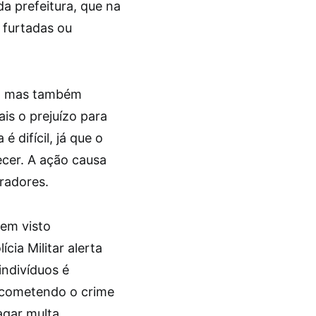
 da prefeitura, que na
 furtadas ou
s, mas também
is o prejuízo para
é difícil, já que o
ecer. A ação causa
radores.
em visto
cia Militar alerta
indivíduos é
o cometendo o crime
agar multa.