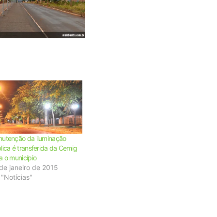
utenção da iluminação
lica é transferida da Cemig
a o município
de janeiro de 2015
"Notícias"