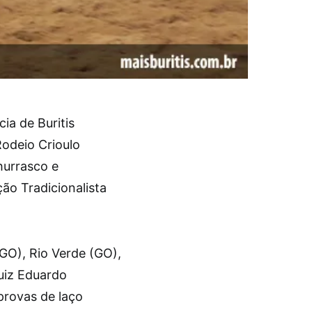
a de Buritis
Rodeio Crioulo
hurrasco e
ão Tradicionalista
GO), Rio Verde (GO),
uiz Eduardo
provas de laço