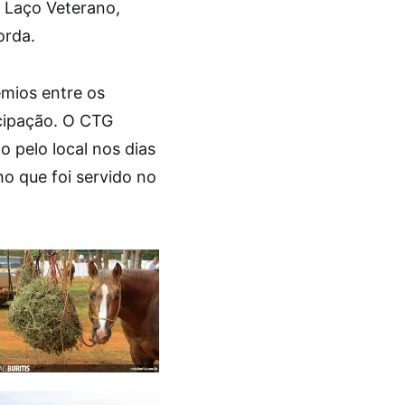
, Laço Veterano,
orda.
êmios entre os
icipação. O CTG
 pelo local nos dias
ho que foi servido no