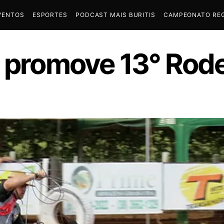
VENTOS
ESPORTES
PODCAST MAIS BURITIS
CAMPEONATO REG
s promove 13° Rod