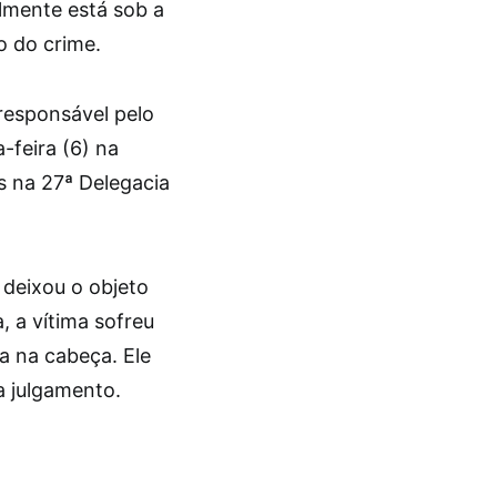
almente está sob a
o do crime.
responsável pelo
-feira (6) na
is na 27ª Delegacia
 deixou o objeto
, a vítima sofreu
a na cabeça. Ele
a julgamento.