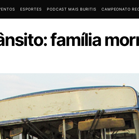
VENTOS
ESPORTES
PODCAST MAIS BURITIS
CAMPEONATO REG
ânsito: família mo