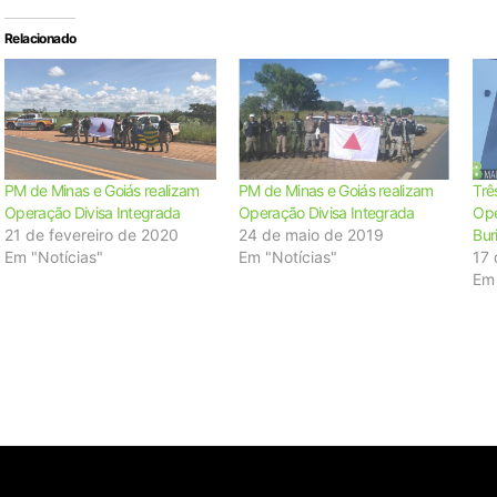
Relacionado
PM de Minas e Goiás realizam
PM de Minas e Goiás realizam
Trê
Operação Divisa Integrada
Operação Divisa Integrada
Ope
21 de fevereiro de 2020
24 de maio de 2019
Buri
Em "Notícias"
Em "Notícias"
17 
Em 