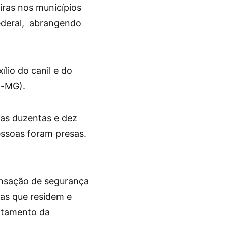
iras nos municípios
Federal, abrangendo
lio do canil e do
n-MG).
as duzentas e dez
essoas foram presas.
ensação de segurança
oas que residem e
ntamento da