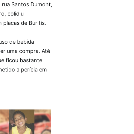
 rua Santos Dumont,
o, colidiu
lacas de Buritis.
 uso de bebida
zer uma compra. Até
ue ficou bastante
etido a perícia em