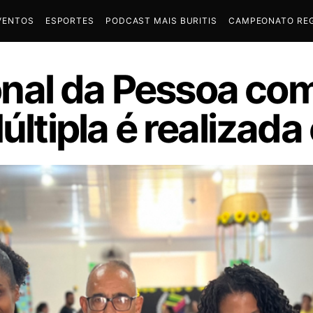
VENTOS
ESPORTES
PODCAST MAIS BURITIS
CAMPEONATO REG
al da Pessoa com
últipla é realizada