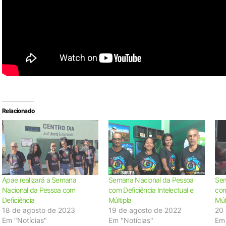
Relacionado
Apae realizará a Semana
Semana Nacional da Pessoa
Sem
Nacional da Pessoa com
com Deficiência Intelectual e
com
Deficiência
Múltipla
Múl
18 de agosto de 2023
19 de agosto de 2022
20 
Em "Notícias"
Em "Notícias"
Em