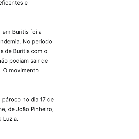
ficentes e
em Buritis foi a
andemia. No período
as de Buritis com o
não podiam sair de
o. O movimento
 pároco no dia 17 de
e, de João Pinheiro,
 Luzia.