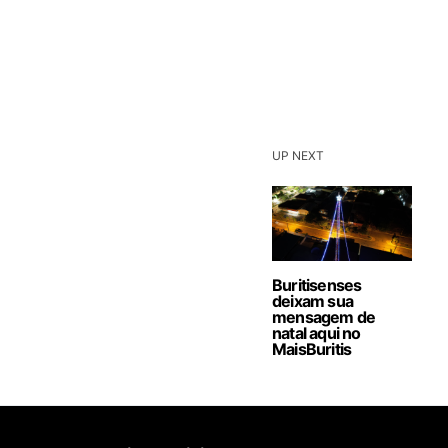
UP NEXT
Buritisenses
deixam sua
mensagem de
natal aqui no
MaisBuritis