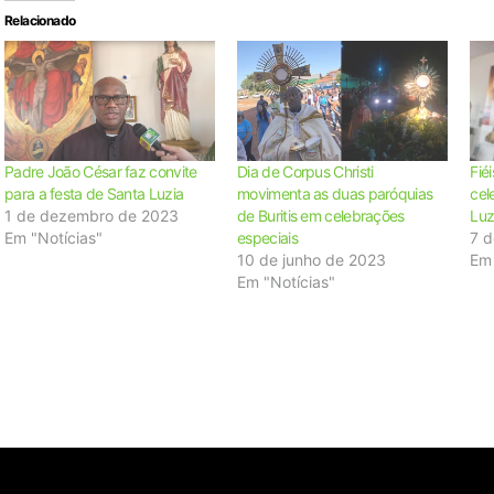
Relacionado
Padre João César faz convite
Dia de Corpus Christi
Fié
para a festa de Santa Luzia
movimenta as duas paróquias
cel
1 de dezembro de 2023
de Buritis em celebrações
Luz
Em "Notícias"
especiais
7 
10 de junho de 2023
Em 
Em "Notícias"