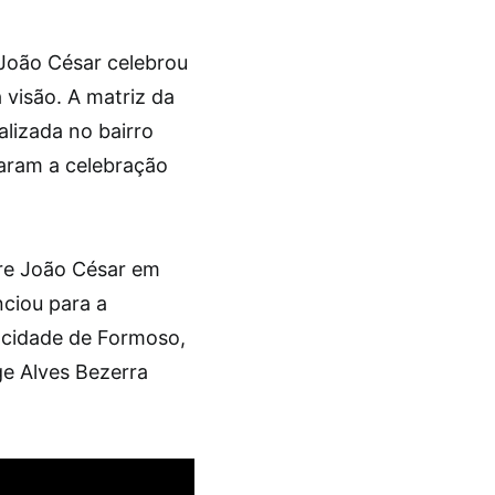
 João César celebrou
visão. A matriz da
lizada no bairro
aram a celebração
dre João César em
nciou para a
 cidade de Formoso,
e Alves Bezerra