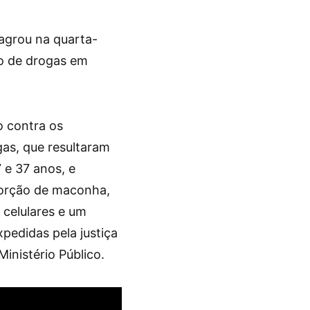
flagrou na quarta-
co de drogas em
 contra os
gas, que resultaram
 e 37 anos, e
porção de maconha,
 celulares e um
pedidas pela justiça
Ministério Público.