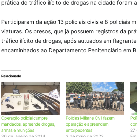
prática do tráfico ilícito de drogas na cidade foram 
Participaram da ação 13 policiais civis e 8 policiais m
viaturas. Os presos, que já possuem registros da prá
tráfico ilícito de drogas, após autuados em flagrant
encaminhados ao Departamento Penitenciário em Bur
Relacionado
Operação policial cumpre
Polícias Militar e Civil fazem
Pol
mandados, apreende drogas,
operação e apreendem
con
armas e munições
entorpecentes
27 
30 de janeiro de 2014
3 de maio de 2023
Em 