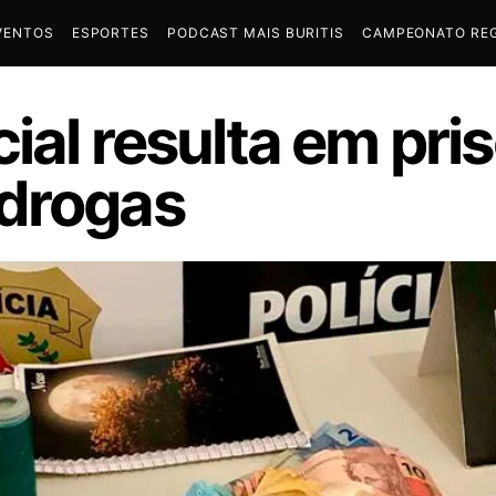
VENTOS
ESPORTES
PODCAST MAIS BURITIS
CAMPEONATO REG
ial resulta em pri
 drogas