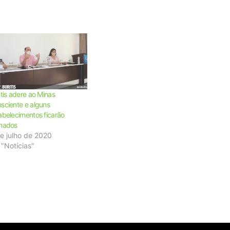
itis adere ao Minas
sciente e alguns
abelecimentos ficarão
hados
e julho de 2020
"Notícias"