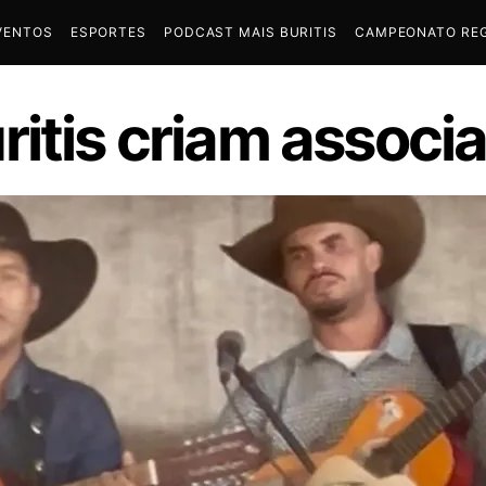
VENTOS
ESPORTES
PODCAST MAIS BURITIS
CAMPEONATO REG
ritis criam associ