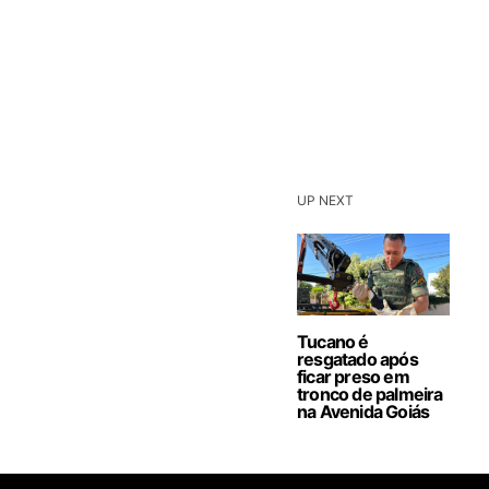
UP NEXT
Tucano é
resgatado após
ficar preso em
tronco de palmeira
na Avenida Goiás