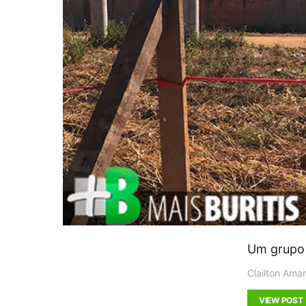
Um grupo 
Clailton Amar
VIEW POST