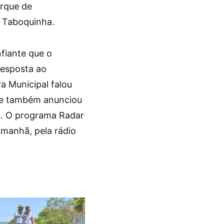
arque de
o Taboquinha.
fiante que o
resposta ao
a Municipal falou
s e também anunciou
m. O programa Radar
 manhã, pela rádio