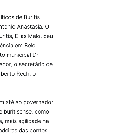
ticos de Buritis
ntonio Anastasia. O
itis, Elias Melo, deu
iência em Belo
o municipal Dr.
ador, o secretário de
lberto Rech, o
ram até ao governador
e buritisense, como
, mais agilidade na
adeiras das pontes