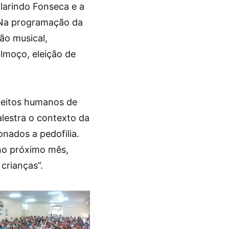
Clarindo Fonseca e a
. Na programação da
ão musical,
lmoço, eleição de
ireitos humanos de
alestra o contexto da
onados a pedofilia.
 no próximo mês,
crianças”.