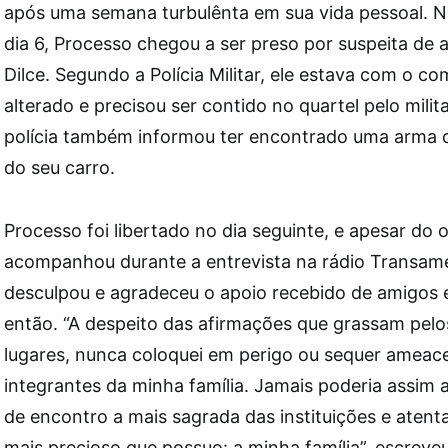
após uma semana turbulênta em sua vida pessoal. N
dia 6, Processo chegou a ser preso por suspeita de 
Dilce. Segundo a Polícia Militar, ele estava com o 
alterado e precisou ser contido no quartel pelo milit
polícia também informou ter encontrado uma arma d
do seu carro.
Processo foi libertado no dia seguinte, e apesar do o
acompanhou durante a entrevista na rádio Transamér
desculpou e agradeceu o apoio recebido de amigos e
então. “A despeito das afirmações que grassam pelos
lugares, nunca coloquei em perigo ou sequer ameac
integrantes da minha família. Jamais poderia assim ag
de encontro a mais sagrada das instituições e atent
mais precioso que possuo: a minha família”, escreve