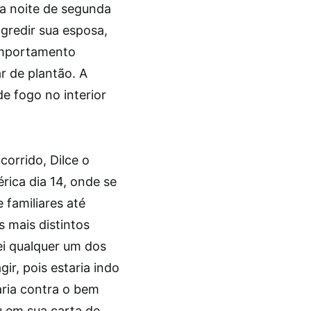
a noite de segunda
agredir sua esposa,
comportamento
ar de plantão. A
e fogo no interior
corrido, Dilce o
ica dia 14, onde se
 familiares até
 mais distintos
ei qualquer um dos
ir, pois estaria indo
aria contra o bem
u em sua carta de