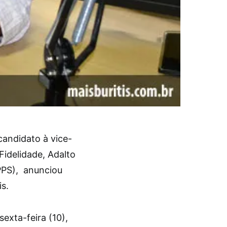
candidato à vice-
Fidelidade, Adalto
PPS), anunciou
is.
exta-feira (10),