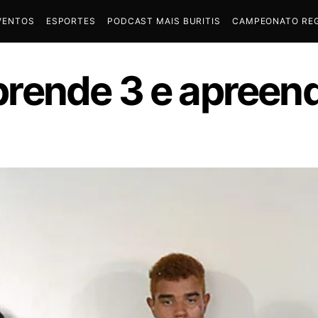
VENTOS
ESPORTES
PODCAST MAIS BURITIS
CAMPEONATO REG
r prende 3 e apree