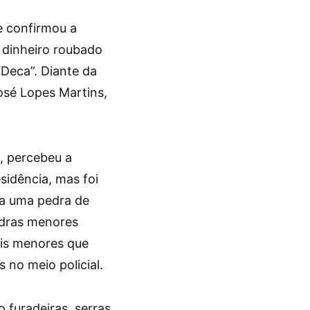
 e confirmou a
 dinheiro roubado
Deca”. Diante da
José Lopes Martins,
, percebeu a
sidência, mas foi
da uma pedra de
dras menores
ois menores que
 no meio policial.
 furadeiras, serras