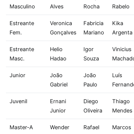
Masculino
Alves
Rocha
Rabelo
Estreante
Veronica
Fabricia
Kika
Fem.
Gonçalves
Mariano
Argenta
Estreante
Helio
Igor
Vinicius
Masc.
Hadao
Souza
Machad
Junior
João
João
Luís
Gabriel
Paulo
Fernand
Juvenil
Ernani
Diego
Thiago
Junior
Oliveira
Mendes
Master-A
Wender
Rafael
Marcos