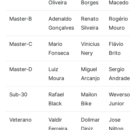
Oliveira
Borges
Macedo
Master-B
Adenaldo
Renato
Rogério
Gonçalves
Silveira
Mouro
Master-C
Mario
Vinicius
Flávio
Fonseca
Nery
Brito
Master-D
Luiz
Miguel
Sergio
Moura
Arcanjo
Andrade
Sub-30
Rafael
Mailon
Wevers
Black
Bike
Junior
Veterano
Valdir
Dolimar
Jose
Ferreira
Diniz
Nilton