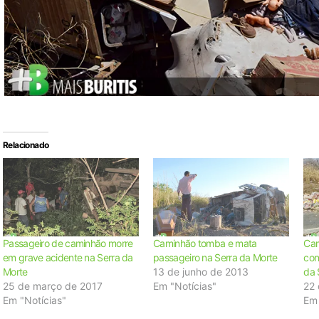
Relacionado
Passageiro de caminhão morre
Caminhão tomba e mata
Cam
em grave acidente na Serra da
passageiro na Serra da Morte
con
Morte
13 de junho de 2013
da 
25 de março de 2017
Em "Notícias"
22
Em "Notícias"
Em 