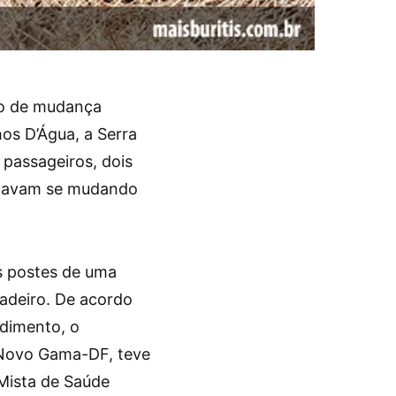
ão de mudança
os D’Água, a Serra
 passageiros, dois
stavam se mudando
s postes de uma
hadeiro. De acordo
ndimento, o
o Novo Gama-DF, teve
Mista de Saúde