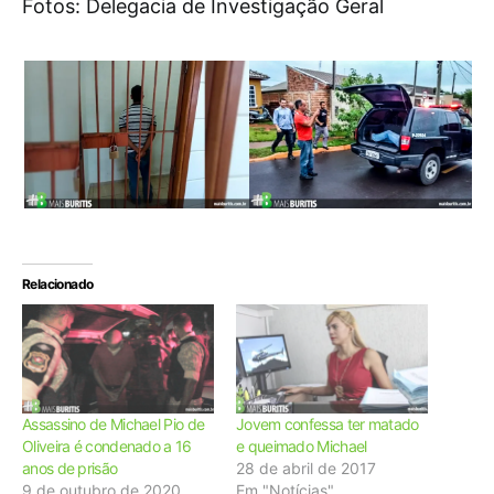
Fotos: Delegacia de Investigação Geral
Relacionado
Assassino de Michael Pio de
Jovem confessa ter matado
Oliveira é condenado a 16
e queimado Michael
anos de prisão
28 de abril de 2017
9 de outubro de 2020
Em "Notícias"