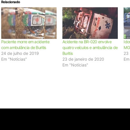
Relacionado
Paciente morre em acidente
Acidente na BR-020 envolve
Ido
com ambulância de Buritis
quatro veículos e ambulância de
MG-
24 de julho de 2019
Buritis
23 
Em "Notícias"
23 de janeiro de 2020
Em 
Em "Notícias"