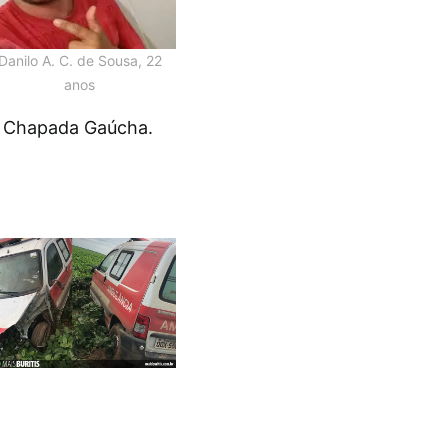
Danilo A. C. de Sousa, 22
anos
de Chapada Gaúcha.