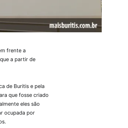
em frente a
que a partir de
a de Buritis e pela
para que fosse criado
almente eles são
ar ocupada por
os.