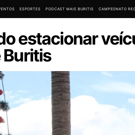
VENTOS
ESPORTES
PODCAST MAIS BURITIS
CAMPEONATO REG
do estacionar veíc
 Buritis