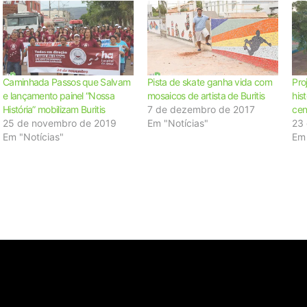
Caminhada Passos que Salvam
Pista de skate ganha vida com
Pro
e lançamento painel “Nossa
mosaicos de artista de Buritis
hist
História” mobilizam Buritis
7 de dezembro de 2017
cen
25 de novembro de 2019
Em "Notícias"
23
Em "Notícias"
Em 