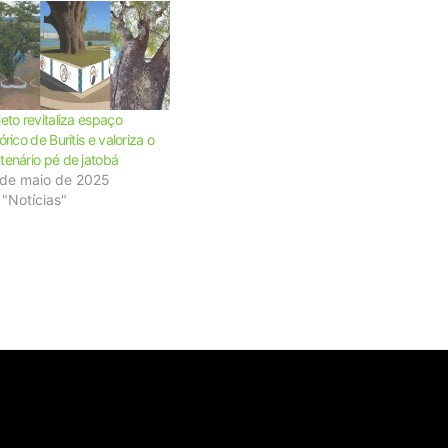
jeto revitaliza espaço
órico de Buritis e valoriza o
tenário pé de jatobá
 de maio de 2025
"Notícias"