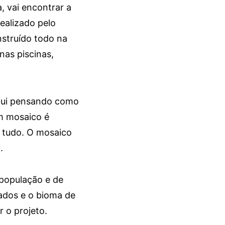
, vai encontrar a
realizado pelo
nstruído todo na
nas piscinas,
u fui pensando como
um mosaico é
r tudo. O mosaico
.
 população e de
ados e o bioma de
r o projeto.