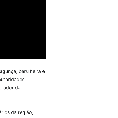
agunça, barulheira e
autoridades
orador da
ios da região,