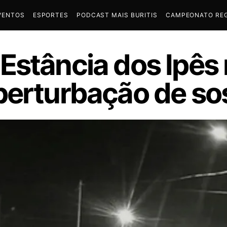
VENTOS
ESPORTES
PODCAST MAIS BURITIS
CAMPEONATO REG
Estância dos Ipês
perturbação de s