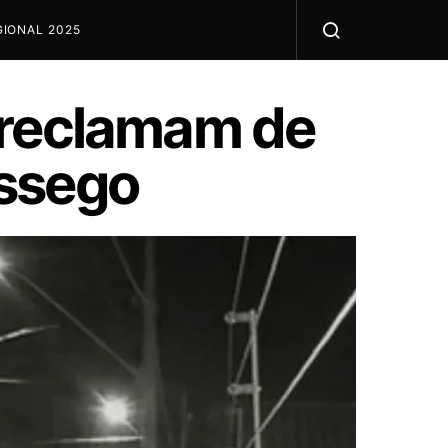
IONAL 2025
 reclamam de
ossego