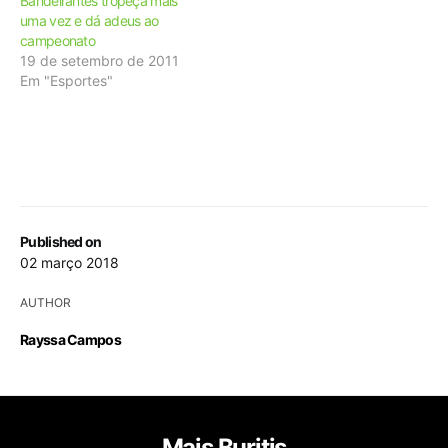
Bandeirantes tropeça mais
uma vez e dá adeus ao
campeonato
19 de setembro de 2011
Em "Esportes"
Published on
02 março 2018
AUTHOR
Rayssa Campos
Mais Buritis