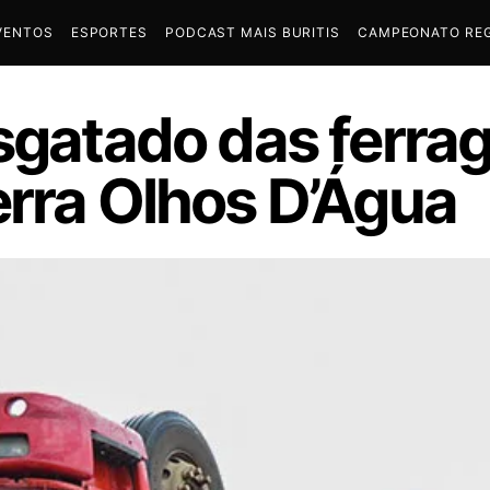
VENTOS
ESPORTES
PODCAST MAIS BURITIS
CAMPEONATO REG
esgatado das ferr
erra Olhos D’Água