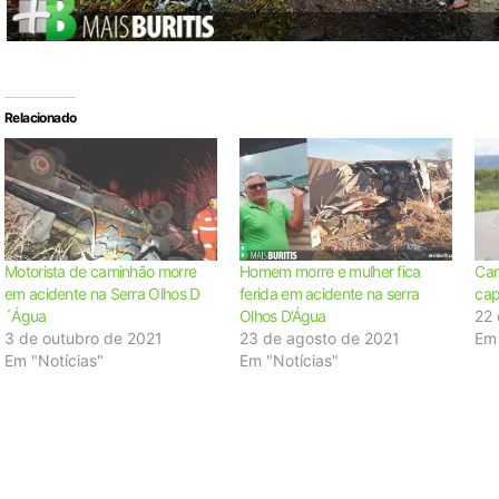
Relacionado
Motorista de caminhão morre
Homem morre e mulher fica
Cam
em acidente na Serra Olhos D
ferida em acidente na serra
cap
´Água
Olhos D’Água
22 
3 de outubro de 2021
23 de agosto de 2021
Em 
Em "Notícias"
Em "Notícias"