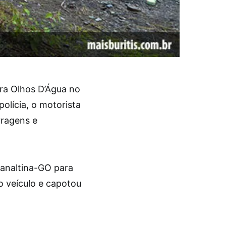
ra Olhos D’Água no
polícia, o motorista
rragens e
lanaltina-GO para
o veículo e capotou