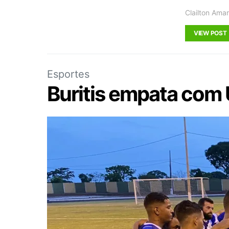
Clailton Amar
VIEW POST
Esportes
Buritis empata com U