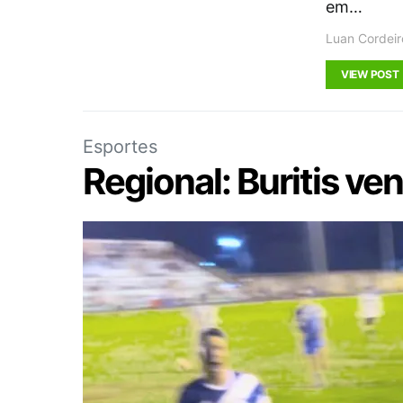
em…
Luan Cordeir
VIEW POST
Esportes
Regional: Buritis ve