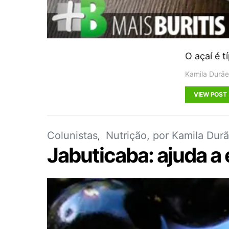
O açaí é 
Kamila Durãe
VIEW POST
Colunistas
Nutrição, por Kamila Dur
Jabuticaba: ajuda a