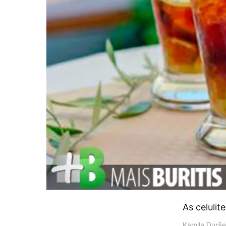
As celuli
Kamila Durãe