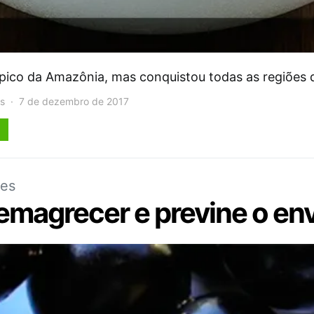
típico da Amazônia, mas conquistou todas as regiões
s
7 de dezembro de 2017
ães
 emagrecer e previne o e