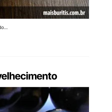
 do…
nvelhecimento